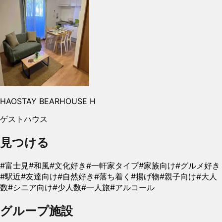
HAOSTAY BEARHOUSE H
ゲストハウス
見つける
#
富士見
#
和風
#
文化好き
#
一軒家タイプ
#
家族向け
#
グルメ好き
#
駅近
#
友達向け
#
自然好き
#
落ち着く
#
揚げ物
#
親子向け
#
大人
数
#
シニア向け
#
少人数
#
一人旅
#
アルコール
グループ施設